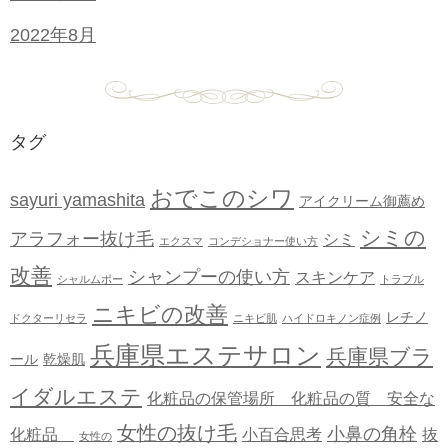
2022年8月
タグ
おでこのシワ
sayuri yamashita
アイクリーム御薦め
シミの
アラフォー抜け毛
シミ
エクスマ
コンデショナー使い方
改善
シャンプーの使い方
スキンケア
シャルムポー
トラブル
ニキビの改善
レチノ
ドクターリセラ
ニキビ肌
ハイドロキノン症例
兵庫県エステサロン
兵庫県ブラ
ール
乾燥肌
イダルエステ
化粧品の保管場所 化粧品の質 安全な
女性の抜け毛
小鼻の角栓
化粧品
小百合思考
抜
女性の