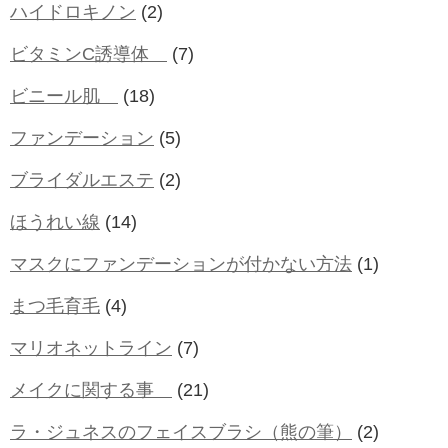
ハイドロキノン
(2)
ビタミンC誘導体
(7)
ビニール肌
(18)
ファンデーション
(5)
ブライダルエステ
(2)
ほうれい線
(14)
マスクにファンデーションが付かない方法
(1)
まつ毛育毛
(4)
マリオネットライン
(7)
メイクに関する事
(21)
ラ・ジュネスのフェイスブラシ（熊の筆）
(2)