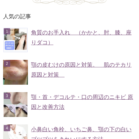
人気の記事
角質のお手入れ （かかと、肘、膝、座
りダコ）
顎の皮むけの原因と対策。 肌のテカリ
原因と対策
顎・首・デコルテ・口の周辺のニキビ 原
因と改善方法
小鼻白い角栓、いちご鼻、顎の下の白い