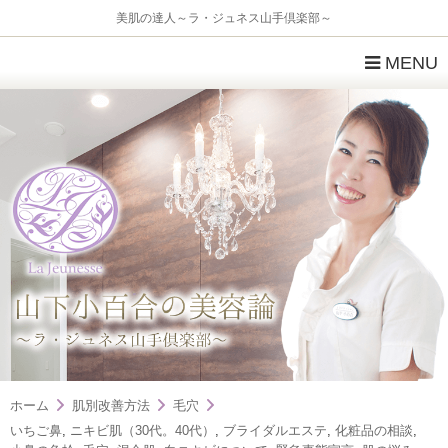
美肌の達人～ラ・ジュネス山手倶楽部～
MENU
ホーム
肌別改善方法
毛穴
いちご鼻
,
ニキビ肌（30代。40代）
,
ブライダルエステ
,
化粧品の相談
,