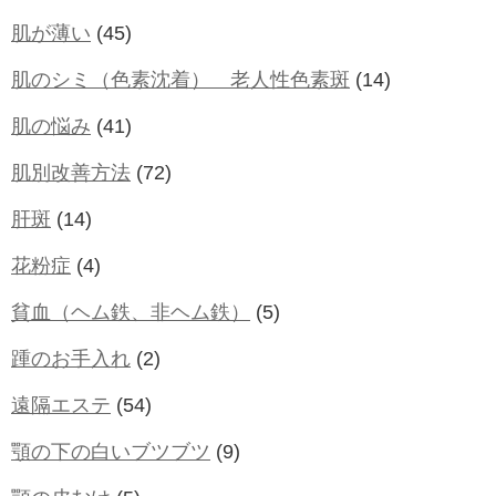
肌が薄い
(45)
肌のシミ（色素沈着） 老人性色素斑
(14)
肌の悩み
(41)
肌別改善方法
(72)
肝斑
(14)
花粉症
(4)
貧血（ヘム鉄、非ヘム鉄）
(5)
踵のお手入れ
(2)
遠隔エステ
(54)
顎の下の白いブツブツ
(9)