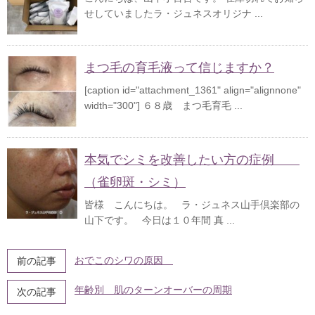
せしていましたラ・ジュネスオリジナ ...
まつ毛の育毛液って信じますか？
[caption id="attachment_1361" align="alignnone"
width="300"] ６８歳 まつ毛育毛 ...
本気でシミを改善したい方の症例
（雀卵斑・シミ）
皆様 こんにちは。 ラ・ジュネス山手倶楽部の
山下です。 今日は１０年間 真 ...
おでこのシワの原因
前の記事
年齢別 肌のターンオーバーの周期
次の記事