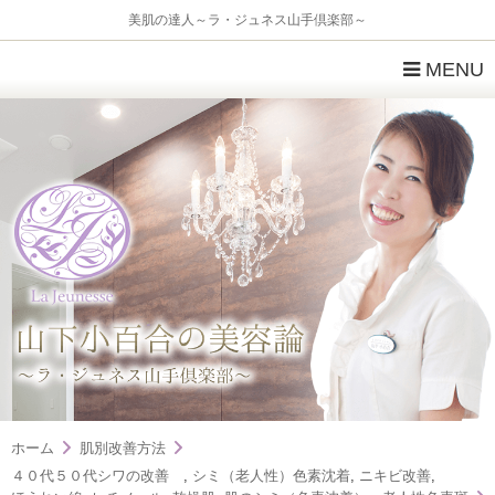
美肌の達人～ラ・ジュネス山手倶楽部～
MENU
ホーム
肌別改善方法
４０代５０代シワの改善
,
シミ（老人性）色素沈着
,
ニキビ改善
,