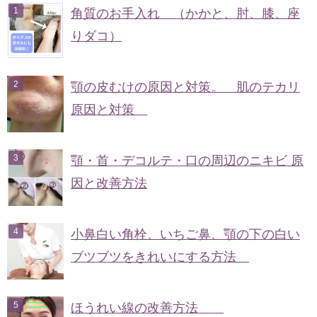
角質のお手入れ （かかと、肘、膝、座
りダコ）
顎の皮むけの原因と対策。 肌のテカリ
原因と対策
顎・首・デコルテ・口の周辺のニキビ 原
因と改善方法
小鼻白い角栓、いちご鼻、顎の下の白い
ブツブツをきれいにする方法
ほうれい線の改善方法