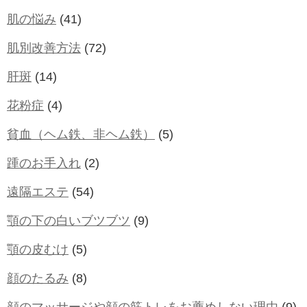
肌の悩み
(41)
肌別改善方法
(72)
肝斑
(14)
花粉症
(4)
貧血（ヘム鉄、非ヘム鉄）
(5)
踵のお手入れ
(2)
遠隔エステ
(54)
顎の下の白いブツブツ
(9)
顎の皮むけ
(5)
顔のたるみ
(8)