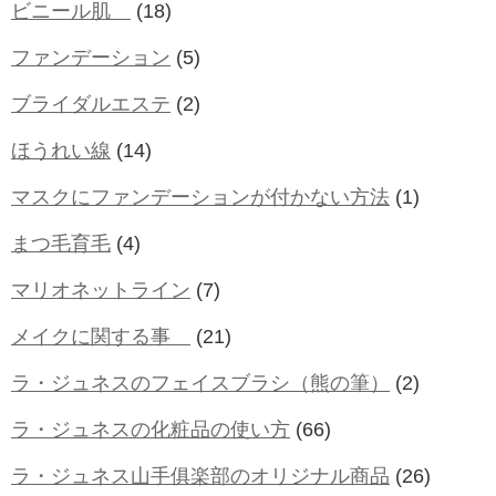
ビニール肌
(18)
ファンデーション
(5)
ブライダルエステ
(2)
ほうれい線
(14)
マスクにファンデーションが付かない方法
(1)
まつ毛育毛
(4)
マリオネットライン
(7)
メイクに関する事
(21)
ラ・ジュネスのフェイスブラシ（熊の筆）
(2)
ラ・ジュネスの化粧品の使い方
(66)
ラ・ジュネス山手俱楽部のオリジナル商品
(26)