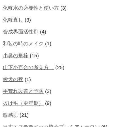
化粧水の必要性と使い方
(3)
化粧直し
(3)
合成界面活性剤
(4)
和装の時のメイク
(1)
小鼻の角栓
(15)
山下小百合の考え方
(25)
愛犬の死
(1)
手荒れ改善と予防
(3)
抜け毛（更年期）
(9)
敏感肌
(21)