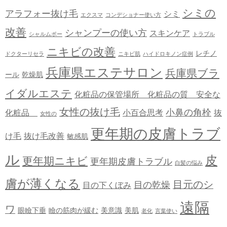
シミの
アラフォー抜け毛
シミ
エクスマ
コンデショナー使い方
改善
シャンプーの使い方
スキンケア
シャルムポー
トラブル
ニキビの改善
レチノ
ドクターリセラ
ニキビ肌
ハイドロキノン症例
兵庫県エステサロン
兵庫県ブラ
ール
乾燥肌
イダルエステ
化粧品の保管場所 化粧品の質 安全な
女性の抜け毛
小鼻の角栓
化粧品
小百合思考
抜
女性の
更年期の皮膚トラブ
け毛
抜け毛改善
敏感肌
ル
皮
更年期ニキビ
更年期皮膚トラブル
白髪の悩み
膚が薄くなる
目元のシ
目の乾燥
目の下くぼみ
遠隔
ワ
眼瞼下垂
瞼の筋肉が緩む
美意識
美肌
老化
言葉使い