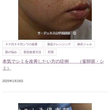
４０代５０代シワの改善
液晶クレンジング
納豆ジェル
肌の悩み
肌別改善方法
肝斑
本気でシミを改善したい方の症例 （雀卵斑・シ
ミ）
2025年1月18日