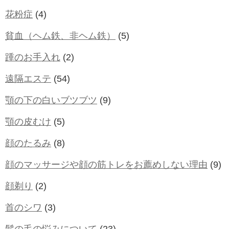
花粉症
(4)
貧血（ヘム鉄、非ヘム鉄）
(5)
踵のお手入れ
(2)
遠隔エステ
(54)
顎の下の白いブツブツ
(9)
顎の皮むけ
(5)
顔のたるみ
(8)
顔のマッサージや顔の筋トレをお薦めしない理由
(9)
顔剃り
(2)
首のシワ
(3)
髪の毛の悩みについて
(23)