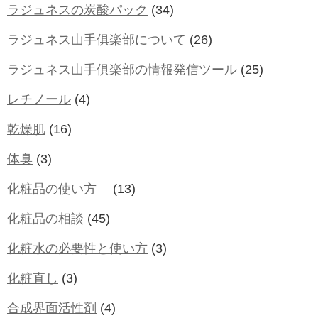
ラジュネスの炭酸パック
(34)
ラジュネス山手俱楽部について
(26)
ラジュネス山手俱楽部の情報発信ツール
(25)
レチノール
(4)
乾燥肌
(16)
体臭
(3)
化粧品の使い方
(13)
化粧品の相談
(45)
化粧水の必要性と使い方
(3)
化粧直し
(3)
合成界面活性剤
(4)