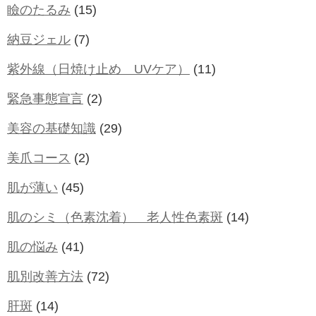
瞼のたるみ
(15)
納豆ジェル
(7)
紫外線（日焼け止め UVケア）
(11)
緊急事態宣言
(2)
美容の基礎知識
(29)
美爪コース
(2)
肌が薄い
(45)
肌のシミ（色素沈着） 老人性色素斑
(14)
肌の悩み
(41)
肌別改善方法
(72)
肝斑
(14)