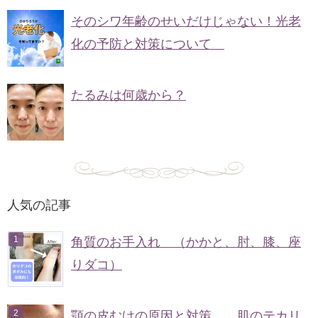
そのシワ年齢のせいだけじゃない！光老
化の予防と対策について
たるみは何歳から？
人気の記事
角質のお手入れ （かかと、肘、膝、座
りダコ）
顎の皮むけの原因と対策。 肌のテカリ