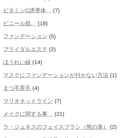
ビタミンC誘導体
(7)
ビニール肌
(18)
ファンデーション
(5)
ブライダルエステ
(2)
ほうれい線
(14)
マスクにファンデーションが付かない方法
(1)
まつ毛育毛
(4)
マリオネットライン
(7)
メイクに関する事
(21)
ラ・ジュネスのフェイスブラシ（熊の筆）
(2)