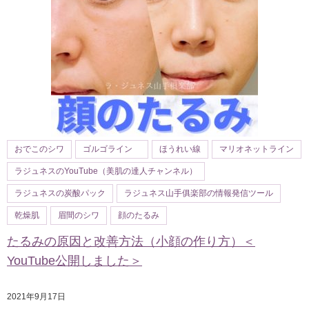
おでこのシワ
ゴルゴライン
ほうれい線
マリオネットライン
ラジュネスのYouTube（美肌の達人チャンネル）
ラジュネスの炭酸パック
ラジュネス山手俱楽部の情報発信ツール
乾燥肌
眉間のシワ
顔のたるみ
たるみの原因と改善方法（小顔の作り方）＜
YouTube公開しました＞
2021年9月17日