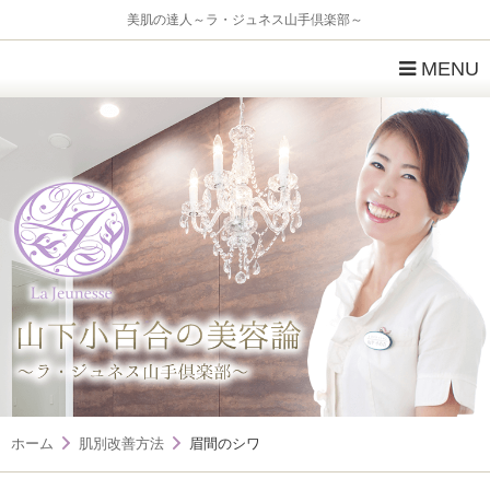
美肌の達人～ラ・ジュネス山手倶楽部～
MENU
ホーム
肌別改善方法
眉間のシワ