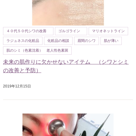
４０代５０代シワの改善
ゴルゴライン
マリオネットライン
ラジュネスの化粧品
化粧品の相談
眉間のシワ
肌が薄い
肌のシミ（色素沈着） 老人性色素斑
未来の肌作りに欠かせないアイテム （シワとシミ
の改善と予防）
2019年12月15日