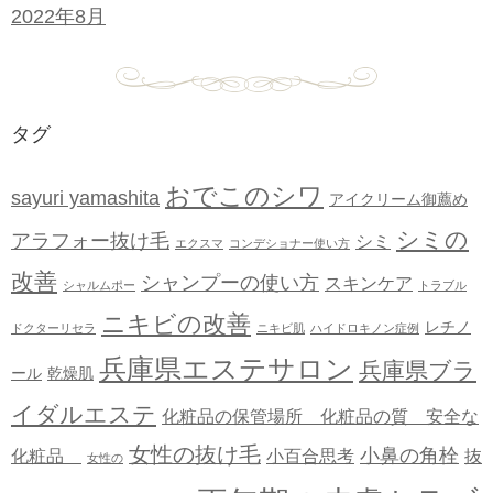
2022年8月
タグ
おでこのシワ
sayuri yamashita
アイクリーム御薦め
シミの
アラフォー抜け毛
シミ
エクスマ
コンデショナー使い方
改善
シャンプーの使い方
スキンケア
シャルムポー
トラブル
ニキビの改善
レチノ
ドクターリセラ
ニキビ肌
ハイドロキノン症例
兵庫県エステサロン
兵庫県ブラ
ール
乾燥肌
イダルエステ
化粧品の保管場所 化粧品の質 安全な
女性の抜け毛
小鼻の角栓
化粧品
小百合思考
抜
女性の