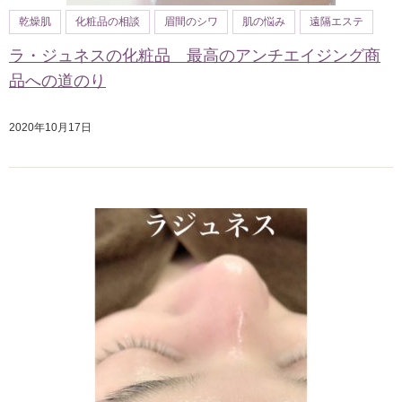
乾燥肌
化粧品の相談
眉間のシワ
肌の悩み
遠隔エステ
ラ・ジュネスの化粧品 最高のアンチエイジング商
品への道のり
2020年10月17日