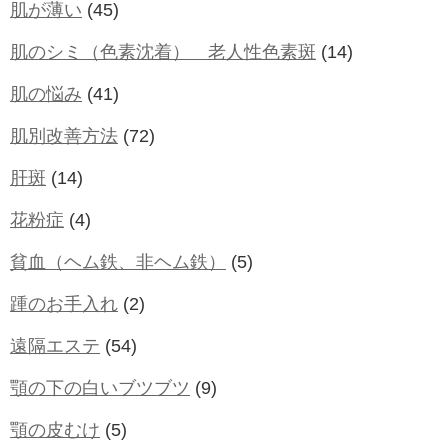
肌が薄い
(45)
肌のシミ（色素沈着） 老人性色素斑
(14)
肌の悩み
(41)
肌別改善方法
(72)
肝斑
(14)
花粉症
(4)
貧血（ヘム鉄、非ヘム鉄）
(5)
踵のお手入れ
(2)
遠隔エステ
(54)
顎の下の白いブツブツ
(9)
顎の皮むけ
(5)