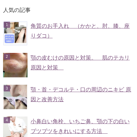
人気の記事
角質のお手入れ （かかと、肘、膝、座
りダコ）
顎の皮むけの原因と対策。 肌のテカリ
原因と対策
顎・首・デコルテ・口の周辺のニキビ 原
因と改善方法
小鼻白い角栓、いちご鼻、顎の下の白い
ブツブツをきれいにする方法