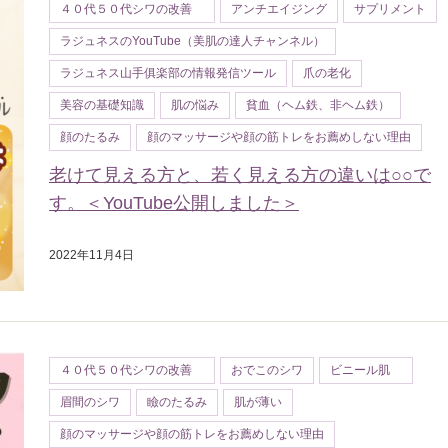
４０代５０代シワの改善
アンチエイジング
サプリメント
ラジュネスのYouTube（美肌の達人チャンネル）
ラジュネス山手俱楽部の情報発信ツール
爪の老化
美容の基礎知識
肌の悩み
貧血（ヘム鉄、非ヘム鉄）
顔のたるみ
顔のマッサージや顔の筋トレをお薦めしない理由
老けて見える方と、若く見える方の違いは○○で
す。＜YouTube公開しました＞
2022年11月4日
４０代５０代シワの改善
おでこのシワ
ビニール肌
眉間のシワ
瞼のたるみ
肌が薄い
顔のマッサージや顔の筋トレをお薦めしない理由