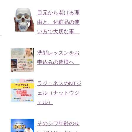
目元から老ける理
由と、化粧品の使
い方で大切な事
洗顔レッスンをお
申込みの皆様へ
ラジュネスのNTジ
ェル（ナットウジ
ェル）
そのシワ年齢のせ