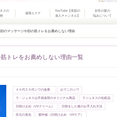
ネスの
YouTube【美肌の
女性の髪の
遠隔エステ
例
達人チャンネル】
悩みについて
顔のマッサージや顔の筋トレをお薦めしない理由
の筋トレをお薦めしない理由一覧
４０代５０代シワの改善
おでこのシワ
ラ・ジュネス山手俱楽部のオリジナル商品
ラジュネスの化粧品
日焼け止め（UVクリーム）
日焼をした後のお手入れ方法
目元の老化
紫外線（日焼け止め UVケア）