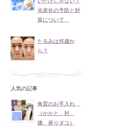
いだけじゃない！
光老化の予防と対
策について
たるみは何歳か
ら？
人気の記事
角質のお手入れ
（かかと、肘、
膝、座りダコ）