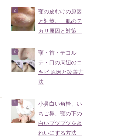
顎の皮むけの原因
と対策。 肌のテ
カリ原因と対策
顎・首・デコル
テ・口の周辺のニ
キビ 原因と改善方
法
小鼻白い角栓、い
ちご鼻、顎の下の
白いブツブツをき
れいにする方法